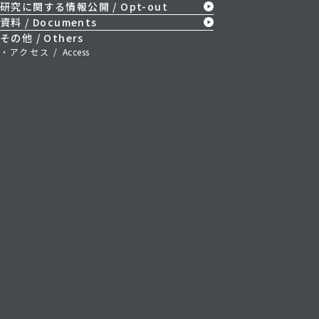
研究に関する情報公開 / Opt-out
資料 / Documents
その他 / Others
IIISのハロウィンパーティーをHuman Lab合同で主催しま
・アクセス /
Access
した。
システム情報系 鈴木健嗣教授をゲストスピーカーとして招待
し、複数の先進的な研究課題について紹介、ディスカッショ
ンがなされました。 当日は100人以上が仮装して参加する盛
況で、ハロウィンたこ焼きを振舞いました。
2024
/
10
/
23
離島における心理療法の社会実装