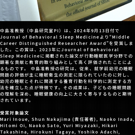
中島准教授（中島研究室PI）は、2024年9月13日付で
Journal of Behavioral Sleep Medicineより“Middle
Career Distinguished Researcher Award”を受賞しま
した。この賞は、2023年にJournal of Behavioral
Sleep Medicineに掲載された論文が行動睡眠医学分野での
顕著な貢献と教育的取り組みとして高く評価されたことによ
るものです。 中島准教授の研究は、従来、就学前幼児の睡眠
問題の評価が主に睡眠衛生の測定に限られていたのに対し、
幼児の睡眠とそれに関連する養育行動を科学的に測定する方
法を確立した点が特徴です。その成果は、子どもの睡眠問題
の理解を深め、睡眠健康の向上に大きく寄与するものと期待
されています。
受賞対象論文
Mari Inoue, Shun Nakajima (責任著者), Naoko Inada,
Hitomi Oi, Naoko Sato, Yuri Miyazaki, Hikari
Takashina, Hirokuni Tagaya, Yoshiko Adachi,