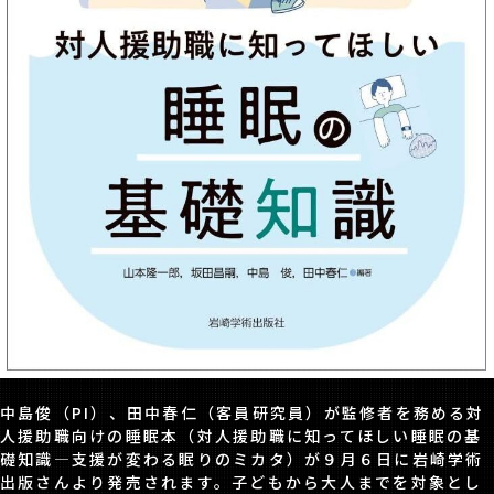
中島俊（PI）、田中春仁（客員研究員）が監修者を務める対
人援助職向けの睡眠本（対人援助職に知ってほしい睡眠の基
礎知識―支援が変わる眠りのミカタ）が９月６日に岩崎学術
出版さんより発売されます。子どもから大人までを対象とし