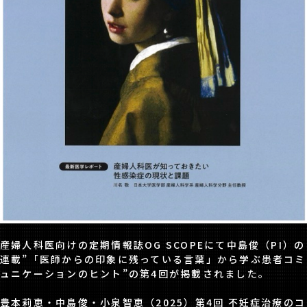
産婦人科医向けの定期情報誌OG SCOPEにて中島俊（PI）の
連載”「医師からの印象に残っている言葉」から学ぶ患者コミ
ュニケーションのヒント”の第4回が掲載されました。
豊本莉恵・中島俊・小泉智恵（2025）第4回 不妊症治療のコ