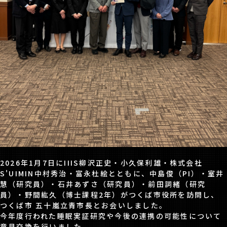
2026年1月7日にIIIS柳沢正史・小久保利雄・株式会社
S'UIMIN中村秀治・富永杜絵とともに、中島俊（PI）・室井
慧（研究員）・石井あずさ（研究員）・前田詞緒（研究
員）・野間紘久（博士課程2年）がつくば市役所を訪問し、
つくば市 五十嵐立青市長とお会いしました。
今年度行われた
睡眠実証研究
や今後の連携の可能性について
意見交換を行いました。