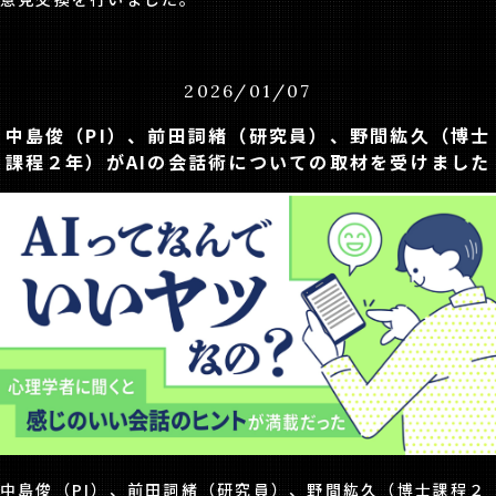
2026
/
01
/
07
中島俊（PI）、前田詞緒（研究員）、野間紘久（博士
課程２年）がAIの会話術についての取材を受けました
中島俊（PI）、前田詞緒（研究員）、野間紘久（博士課程２